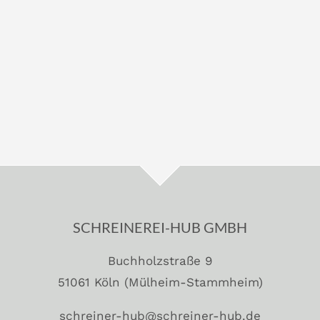
SCHREINEREI-HUB GMBH
Buchholzstraße 9
51061 Köln (Mülheim-Stammheim)
schreiner-hub@schreiner-hub.de